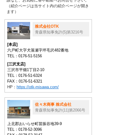
談など、お気軽に各不動産へお問合せ下さい。
（紹介ページは当サイト内の紹介ページが開き
ます）
株式会社OTK
青森県知事免許(5)第3216号
[本店]
六戸町大字犬落瀬字坪毛沢482番地
TEL：0176-51-5156
[三沢支店]
三沢市平畑1丁目2-10
TEL：0176-51-6324
FAX：0176-51-6321
HP：
https://otk-misawa.com/
佐々木商事 株式会社
青森県知事免許(11)第2066号
上北郡おいらせ町苗振谷地39-9
TEL：0178-52-3096