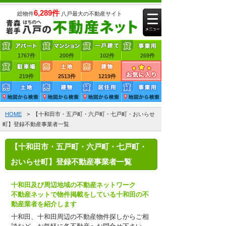
6,289件
総物件
八戸最大の不動産サイト
1767件
賃貸アパート
200件
賃貸マンション
102件
賃貸一戸建て
269件
219件
賃貸事業用
2513件
売買土地
1219件
売買建物
HOME
> 【十和田市・五戸町・六戸町・七戸町・おいらせ
町】登録不動産事業者一覧
【十和田市・五戸町・六戸町・七戸町・
おいらせ町】登録不動産事業者一覧
十和田及び周辺地域の不動産ネットワーク
不動産ネットで物件掲載をしている十和田の不
動産業者を紹介します
十和田、十和田周辺の不動産物件探しからご相