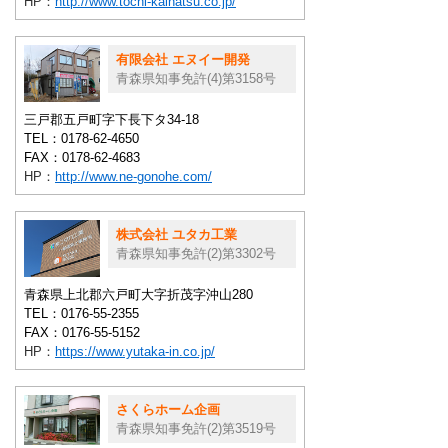
HP：
http://www.tochi-kaihatsu.co.jp/
有限会社 エヌイー開発
青森県知事免許(4)第3158号
三戸郡五戸町字下長下タ34-18
TEL：0178-62-4650
FAX：0178-62-4683
HP：
http://www.ne-gonohe.com/
株式会社 ユタカ工業
青森県知事免許(2)第3302号
青森県上北郡六戸町大字折茂字沖山280
TEL：0176-55-2355
FAX：0176-55-5152
HP：
https://www.yutaka-in.co.jp/
さくらホーム企画
青森県知事免許(2)第3519号