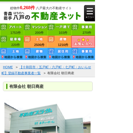
6,268件
総物件
八戸最大の不動産サイト
1753件
賃貸アパート
200件
賃貸マンション
103件
賃貸一戸建て
270件
220件
賃貸事業用
2506件
売買土地
1216件
売買建物
HOME
>
【十和田市・五戸町・六戸町・七戸町・おいらせ
町】登録不動産事業者一覧
> 有限会社 朝日商産
有限会社 朝日商産