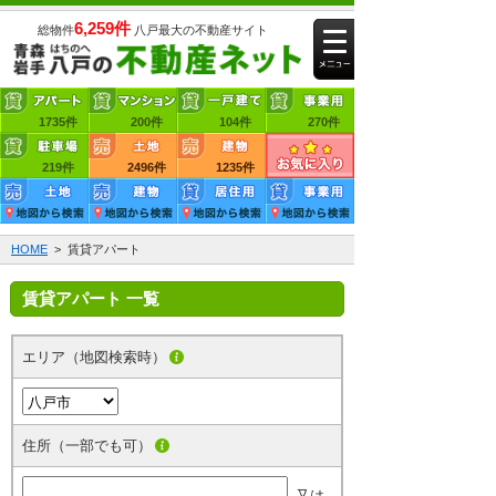
6,259件
総物件
八戸最大の不動産サイト
1735件
賃貸アパート
200件
賃貸マンション
104件
賃貸一戸建て
270件
219件
賃貸事業用
2496件
売買土地
1235件
売買建物
HOME
> 賃貸アパート
賃貸アパート 一覧
エリア（地図検索時）
住所（一部でも可）
又は