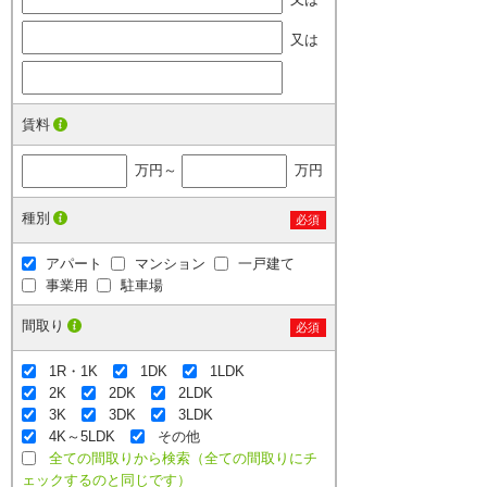
又は
賃料
万円～
万円
種別
必須
アパート
マンション
一戸建て
事業用
駐車場
間取り
必須
1R・1K
1DK
1LDK
2K
2DK
2LDK
3K
3DK
3LDK
4K～5LDK
その他
全ての間取りから検索（全ての間取りにチ
ェックするのと同じです）