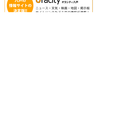
【八戸市・階上町・岩手県北】登録不動産事業者
一覧
【十和田市・五戸町・六戸町・七戸町・おいらせ
町】登録不動産事業者一覧
引越しのワンポイント
賃貸物件選びのワンポイント
売買物件選びのワンポイント
八戸の住宅ネット