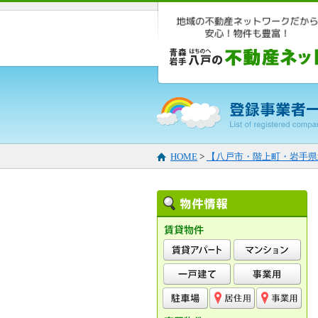
HOME
>
【八戸市・階上町・岩手県