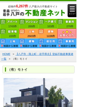
6,267件
総物件
八戸最大の不動産サイト
1743件
賃貸アパート
200件
賃貸マンション
103件
賃貸一戸建て
270件
220件
賃貸事業用
2503件
売買土地
1228件
売買建物
HOME
>
【八戸市・階上町・岩手県北】登録不動産事業者
一覧
> （有）モトイ
（有）モトイ