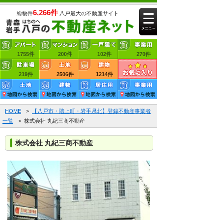
6,266件
総物件
八戸最大の不動産サイト
1755件
賃貸アパート
200件
賃貸マンション
102件
賃貸一戸建て
270件
219件
賃貸事業用
2506件
売買土地
1214件
売買建物
HOME
>
【八戸市・階上町・岩手県北】登録不動産事業者
一覧
> 株式会社 丸紀三商不動産
株式会社 丸紀三商不動産