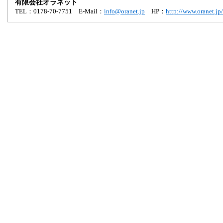
有限会社オラネット
TEL：0178-70-7751 E-Mail：
info@oranet.jp
HP：
http://www.oranet.jp/
賃貸アパート
マンション
一戸建て
事業用
駐車場
売買土地
売買建物
情報