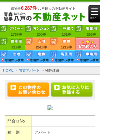
6,287件
総物件
八戸最大の不動産サイト
1767件
賃貸アパート
200件
賃貸マンション
101件
賃貸一戸建て
268件
219件
賃貸事業用
2513件
売買土地
1219件
売買建物
HOME
>
賃貸アパート
> 物件詳細
問合せNo
種 別
アパート