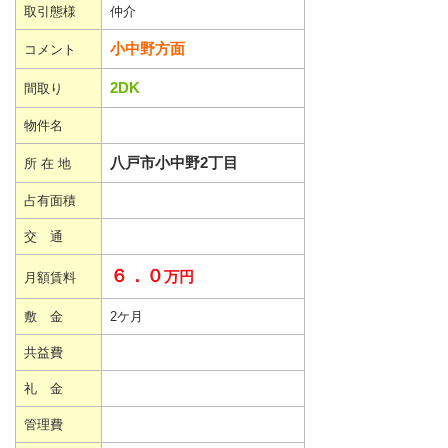
取引態様
仲介
小中野方面
コメント
2DK
間取り
物件名
八戸市小中野2丁目
所 在 地
占有面積
交 通
６．０
万円
月額賃料
敷 金
2ケ月
共益費
礼 金
管理費