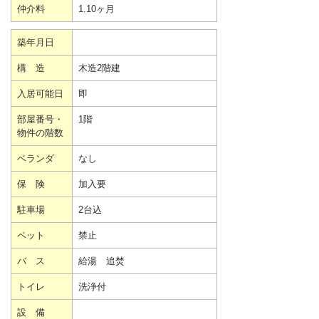
仲介料
1.10ヶ月
築年月日
構 造
木造2階建
入居可能日
即
部屋番号・
1階
物件の階数
ベランダ
なし
保 険
加入要
駐車場
2台込
ペット
禁止
バ ス
給湯 追焚
トイレ
洗浄付
設 備