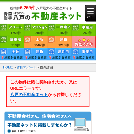
6,269件
総物件
八戸最大の不動産サイト
1759件
賃貸アパート
200件
賃貸マンション
102件
賃貸一戸建て
269件
219件
賃貸事業用
2507件
売買土地
1213件
売買建物
HOME
>
賃貸アパート
> 物件詳細
この物件は既に契約されたか、又は
URLエラーです。
八戸の不動産ネット
からお探しくださ
い。